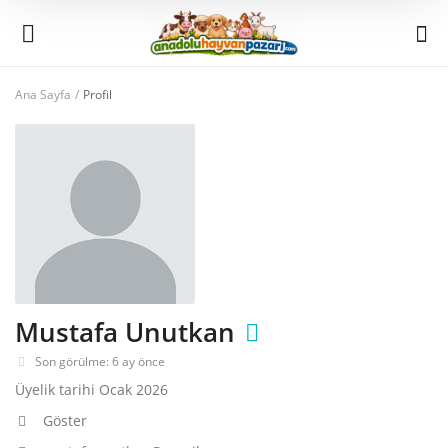
Ana Sayfa
Profil
Şimdi
Sat
Ana Menü
Kategoriler
Ana Sayfa
Mustafa Unutkan
Favorilerim
Son görülme: 6 ay önce
İletişim
Üyelik tarihi Ocak 2026
Göster
Blog