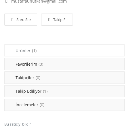
mustafaunutkan@gmail.com
Giriş Yap
Soru Sor
Takip Et
Kayıt Ol
Konum
Turkish
Ürünler
(1)
Favorilerim
(0)
Takipçiler
(0)
Takip Ediliyor
(1)
İncelemeler
(0)
Bu satıcıyı bildir