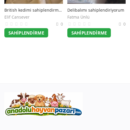
Giriş Yap
British kedimi sahiplendirmek istiyorum
Delibalımı sahiplendiriyorum
Elif Cansever
Fatma Ünlü
Kayıt Ol
0
0
SAHIPLENDIRME
SAHIPLENDIRME
Konum
Turkish