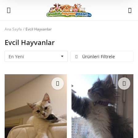
Ana Sayfa
Evcil Hayvanlar
Şimdi
Evcil Hayvanlar
Sat
Ürünleri Filtrele
Ana Menü
Kategoriler
Ana Sayfa
Favorilerim
İletişim
Blog